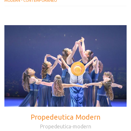
MODERN - CONTEMPORANEO
GABRIELE PEGORETTI
BOHDAN ZHYROV
ALICE PAULETTO
SIMONE BARBERA
FEDERICA DELLA TORRE
GIANLUCA GIOVANELLA
Propedeutica Modern
Propedeutica-modern