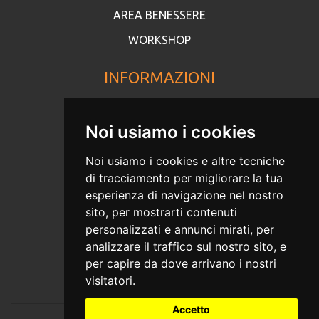
AREA BENESSERE
WORKSHOP
INFORMAZIONI
Contattaci
Noi usiamo i cookies
Moduli ed informazioni
Noi usiamo i cookies e altre tecniche
Privacy Policy
di tracciamento per migliorare la tua
Cookies
esperienza di navigazione nel nostro
sito, per mostrarti contenuti
MEDIA
personalizzati e annunci mirati, per
analizzare il traffico sul nostro sito, e
Social
per capire da dove arrivano i nostri
visitatori.
Accetto