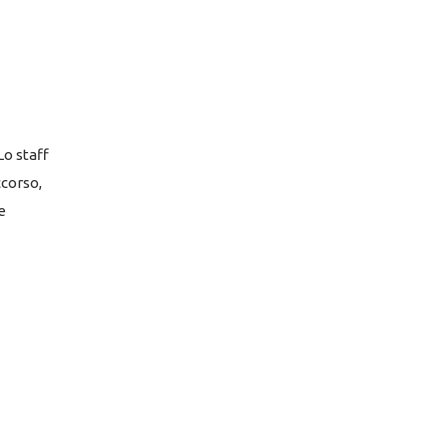
Lo staff
ccorso,
e