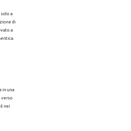
 solo a
zione di
ovato a
mentica.
a in una
a verso
il nei