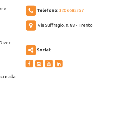
ne e
Telefono
:
320 6685357
Via Suffragio, n. 88 - Trento
Diver
Social
:
i e alla