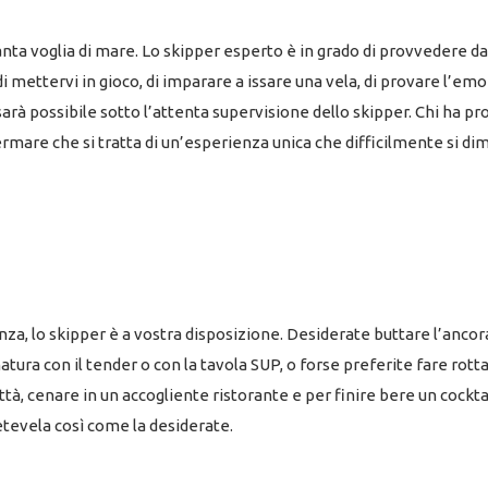
anta voglia di mare. Lo skipper esperto è in grado di provvedere da
i mettervi in gioco, di imparare a issare una vela, di provare l’emo
arà possibile sotto l’attenta supervisione dello skipper. Chi ha pr
rmare che si tratta di un’esperienza unica che difficilmente si di
a, lo skipper è a vostra disposizione. Desiderate buttare l’ancor
atura con il tender o con la tavola SUP, o forse preferite fare rott
ittà, cenare in un accogliente ristorante e per finire bere un cockta
detevela così come la desiderate.