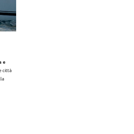
a e
 città
lla